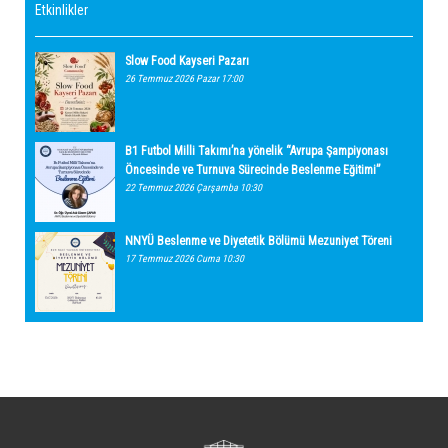
Etkinlikler
Slow Food Kayseri Pazarı
26 Temmuz 2026 Pazar 17:00
B1 Futbol Milli Takımı’na yönelik “Avrupa Şampiyonası
Öncesinde ve Turnuva Sürecinde Beslenme Eğitimi”
22 Temmuz 2026 Çarşamba 10:30
NNYÜ Beslenme ve Diyetetik Bölümü Mezuniyet Töreni
17 Temmuz 2026 Cuma 10:30